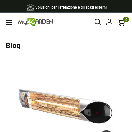
Vai
Soluzioni per l'irrigazione e gli spazi esterni
al
0
contenuto
My4garden
Blog