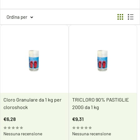
Ordina per
Cloro Granulare da 1 kg per
TRICLORO 90% PASTIGLIE
cloroshock
200G da 1 kg
Prezzo
Prezzo
€6,28
€9,31
scontato
scontato
Nessuna recensione
Nessuna recensione