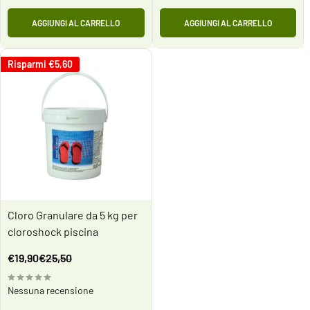
AGGIUNGI AL CARRELLO
AGGIUNGI AL CARRELLO
Risparmi
€5,60
Cloro Granulare da 5 kg per
cloroshock piscina
Prezzo
Prezzo
€19,90
€25,50
scontato
Nessuna recensione