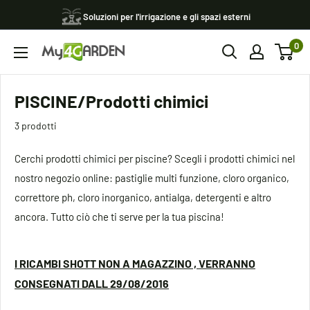
Vai
Soluzioni per l'irrigazione e gli spazi esterni
al
0
contenuto
My4garden
PISCINE/Prodotti chimici
3 prodotti
Cerchi prodotti chimici per piscine? Scegli i prodotti chimici nel
nostro negozio online: pastiglie multi funzione, cloro organico,
correttore ph, cloro inorganico, antialga, detergenti e altro
ancora. Tutto ciò che ti serve per la tua piscina!
I RICAMBI SHOTT NON A MAGAZZINO , VERRANNO
CONSEGNATI DALL 29/08/2016