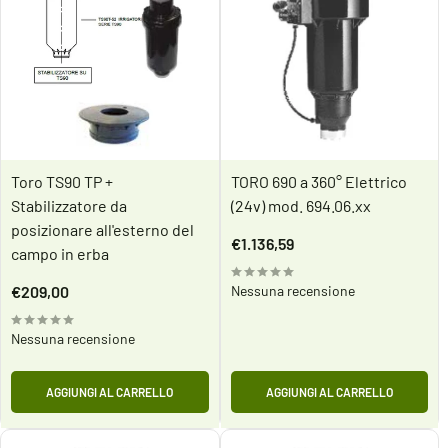
Toro TS90 TP +
TORO 690 a 360° Elettrico
Stabilizzatore da
(24v) mod. 694.06.xx
posizionare all'esterno del
Prezzo
€1.136,59
campo in erba
scontato
Prezzo
€209,00
Nessuna recensione
scontato
Nessuna recensione
AGGIUNGI AL CARRELLO
AGGIUNGI AL CARRELLO