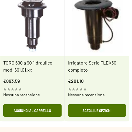
TORO 690 a 90° Idraulico
Irrigatore Serie FLEX50
mod. 691.01.xx
completo
Prezzo
Prezzo
€893,59
€201,10
scontato
scontato
Nessuna recensione
Nessuna recensione
AGGIUNGI AL CARRELLO
SCEGLI LE OPZIONI