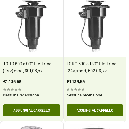
TORO 690 a 90° Elettrico
TORO 690 a 180° Elettrico
(24v) mod. 691.06.xx
(24v) mod. 692.06.xx
Prezzo
Prezzo
€1.136,59
€1.136,59
scontato
scontato
Nessuna recensione
Nessuna recensione
AGGIUNGI AL CARRELLO
AGGIUNGI AL CARRELLO