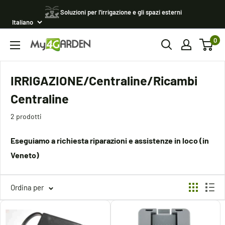
Vai
Soluzioni per l'irrigazione e gli spazi esterni
al
contenuto
0
My4garden
IRRIGAZIONE/Centraline/Ricambi
Centraline
2 prodotti
Eseguiamo a richiesta riparazioni e assistenze in loco (in
Veneto)
Ordina per