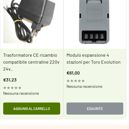
Trasformatore CE ricambio
Modulo espansione 4
compatibile centraline 220v
stazioni per Toro Evolution
24v..
Prezzo
€61,00
scontato
Prezzo
€31,23
scontato
Nessuna recensione
Nessuna recensione
AGGIUNGI AL CARRELLO
ESAURITO