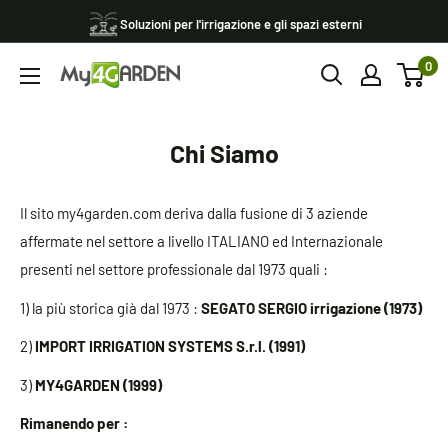
Vai
Soluzioni per l'irrigazione e gli spazi esterni
al
0
contenuto
My4garden
Chi Siamo
Il sito my4garden.com deriva dalla fusione di 3 aziende
affermate nel settore a livello ITALIANO ed Internazionale
presenti nel settore professionale dal 1973 quali :
1) la più storica già dal 1973 :
SEGATO SERGIO irrigazione (1973)
2)
IMPORT IRRIGATION SYSTEMS S.r.l. (1991)
3)
MY4GARDEN (1999)
Rimanendo per :