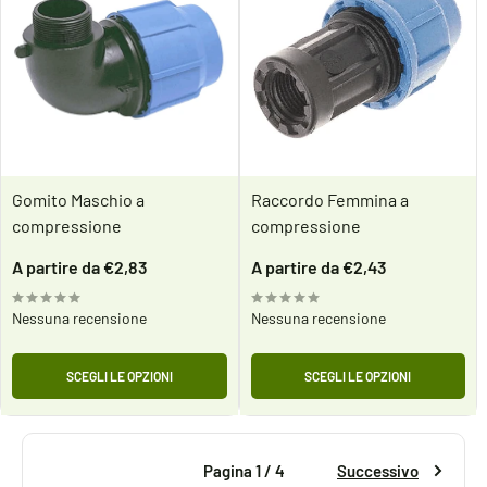
Gomito Maschio a
Raccordo Femmina a
compressione
compressione
Prezzo
Prezzo
A partire da €2,83
A partire da €2,43
scontato
scontato
Nessuna recensione
Nessuna recensione
SCEGLI LE OPZIONI
SCEGLI LE OPZIONI
Pagina 1 / 4
Successivo