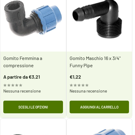
Gomito Femmina a
Gomito Maschio 16 x 3/4"
compressione
Funny Pipe
Prezzo
Prezzo
A partire da €3,21
€1,22
scontato
scontato
Nessuna recensione
Nessuna recensione
SCEGLI LE OPZIONI
AGGIUNGI AL CARRELLO