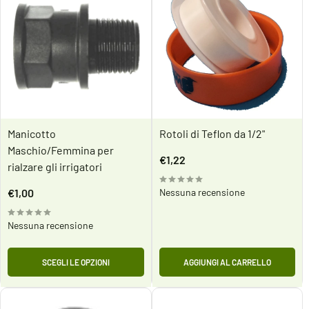
Manicotto
Rotoli di Teflon da 1/2"
Maschio/Femmina per
Prezzo
€1,22
rialzare gli irrigatori
scontato
Prezzo
€1,00
Nessuna recensione
scontato
Nessuna recensione
SCEGLI LE OPZIONI
AGGIUNGI AL CARRELLO