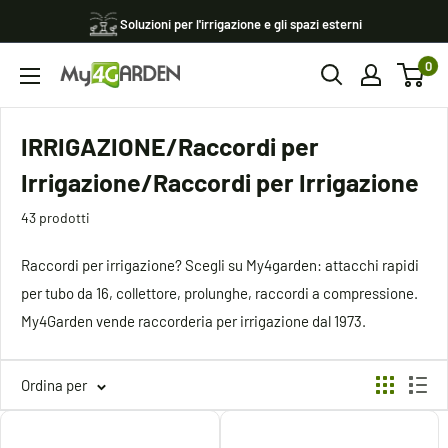
Vai
Soluzioni per l'irrigazione e gli spazi esterni
al
0
contenuto
My4garden
IRRIGAZIONE/Raccordi per
Irrigazione/Raccordi per Irrigazione
43 prodotti
Raccordi per irrigazione? Scegli su My4garden: attacchi rapidi
per tubo da 16, collettore, prolunghe, raccordi a compressione.
My4Garden vende raccorderia per irrigazione dal 1973.
Ordina per