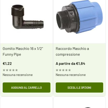
Gomito Maschio 16 x 1/2"
Raccordo Maschio a
Funny Pipe
compressione
Prezzo
Prezzo
€1,22
A partire da €1,84
scontato
scontato
Nessuna recensione
Nessuna recensione
AGGIUNGI AL CARRELLO
SCEGLI LE OPZIONI