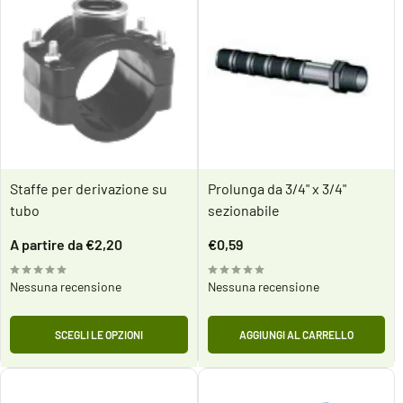
Staffe per derivazione su
Prolunga da 3/4" x 3/4"
tubo
sezionabile
Prezzo
Prezzo
A partire da €2,20
€0,59
scontato
scontato
Nessuna recensione
Nessuna recensione
SCEGLI LE OPZIONI
AGGIUNGI AL CARRELLO