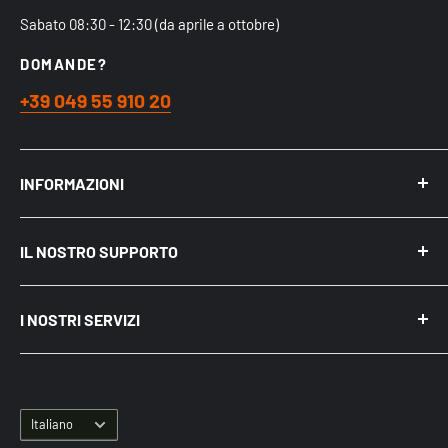
Sabato 08:30 - 12:30 (da aprile a ottobre)
DOMANDE?
+39 049 55 910 20
INFORMAZIONI
Chi siamo
IL NOSTRO SUPPORTO
Acquistare nel Negozio Fisico
Spedizioni
Mio Account
Politica sulla riservatezza
I NOSTRI SERVIZI
Recensioni
Cookie e pubblicità su Internet
Come acquistare
Punti di ritiro Merce
BLOG ed Articoli
Diritto di Recesso
Servizio Assistenza Irrigazione
Termini e Condizioni
Lingua
Corsi di formazione sull'irrigazione
Italiano