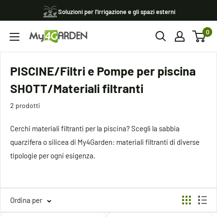
Vai
Soluzioni per l'irrigazione e gli spazi esterni
al
0
contenuto
My4garden
PISCINE/Filtri e Pompe per piscina
SHOTT/Materiali filtranti
2 prodotti
Cerchi materiali filtranti per la piscina? Scegli la sabbia
quarzifera o silicea di My4Garden: materiali filtranti di diverse
tipologie per ogni esigenza.
Ordina per