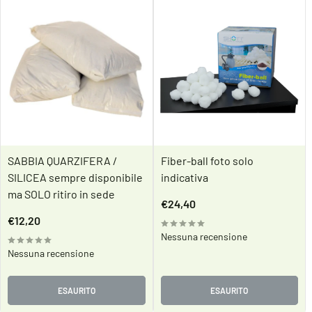
SABBIA QUARZIFERA /
Fiber-ball foto solo
SILICEA sempre disponibile
indicativa
ma SOLO ritiro in sede
Prezzo
€24,40
scontato
Prezzo
€12,20
scontato
Nessuna recensione
Nessuna recensione
ESAURITO
ESAURITO