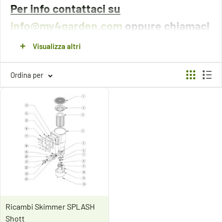
Per info contattaci su
info@my4garden.com
oppure chiamaci
allo 0495591020
Visualizza altri
Ordina per
Ricambi Skimmer SPLASH
Shott