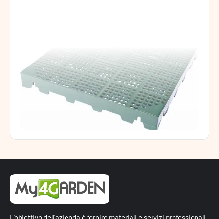
L'obiettivo dell'azienda è fornire materiali e servizi professionali,