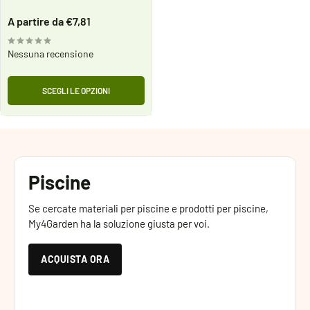
Prezzo
A partire da €7,81
scontato
Nessuna recensione
SCEGLI LE OPZIONI
Piscine
Se cercate materiali per piscine e prodotti per piscine,
My4Garden ha la soluzione giusta per voi.
ACQUISTA ORA