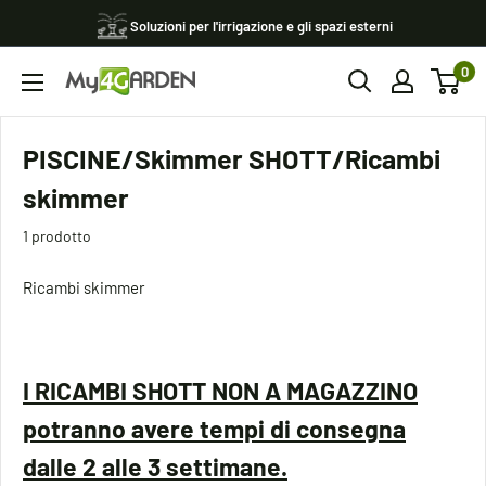
Vai
Soluzioni per l'irrigazione e gli spazi esterni
al
0
contenuto
My4garden
PISCINE/Skimmer SHOTT/Ricambi
skimmer
1 prodotto
Ricambi skimmer
I RICAMBI SHOTT NON A MAGAZZINO
potranno avere tempi di consegna
dalle 2 alle 3 settimane.