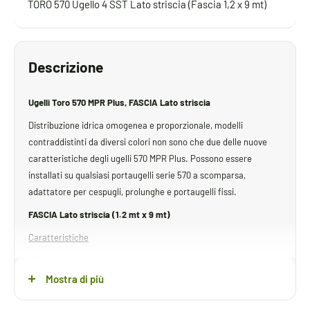
TORO 570 Ugello 4 SST Lato striscia (Fascia 1,2 x 9 mt)
Descrizione
Ugelli Toro 570 MPR Plus, FASCIA Lato striscia
Distribuzione idrica omogenea e proporzionale, modelli
contraddistinti da diversi colori non sono che due delle nuove
caratteristiche degli ugelli 570 MPR Plus. Possono essere
installati su qualsiasi portaugelli serie 570 a scomparsa,
adattatore per cespugli, prolunghe e portaugelli fissi.
FASCIA Lato striscia (1.2 mt x 9 mt)
Caratteristiche
• Distribuzione idrica omogenea e proporzionale che assicura a
tutti gli ugelli (qualsiasi sia l’angolo di lavoro e la gittata
Mostra di più
prescelta) di mantenere costante il rapporto fra acqua emessa