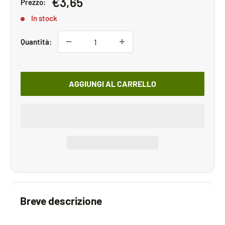
Prezzo
€3,65
Prezzo:
scontato
In stock
Quantità:
AGGIUNGI AL CARRELLO
Breve descrizione