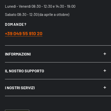
Lunedì - Venerdì 08:30 - 12:30 e 14:30 - 19:00
Sabato 08:30 - 12:30 (da aprile a ottobre)
DOMANDE?
+39 049 55 910 20
INFORMAZIONI
Chi siamo
IL NOSTRO SUPPORTO
Acquistare nel Negozio Fisico
Spedizioni
Mio Account
Politica sulla riservatezza
I NOSTRI SERVIZI
Recensioni
Cookie e pubblicità su Internet
Come acquistare
Punti di ritiro Merce
BLOG ed Articoli
Diritto di Recesso
Servizio Assistenza Irrigazione