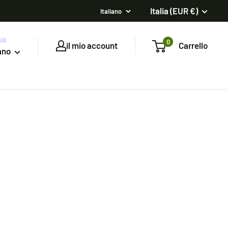
Italia (EUR €)
ua
0
il mio account
Carrello
iano