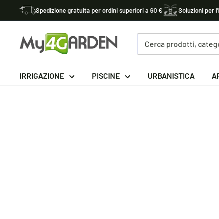
Vai
Spedizione gratuita per ordini superiori a 60 €
Soluzioni per l'
al
contenuto
My4garden
IRRIGAZIONE
PISCINE
URBANISTICA
A