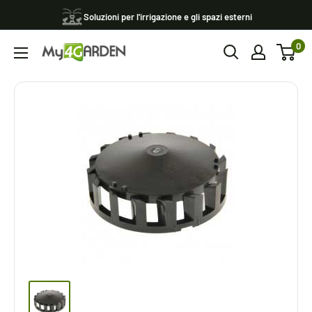
Vai
Soluzioni per l'irrigazione e gli spazi esterni
al
0
contenuto
My4garden