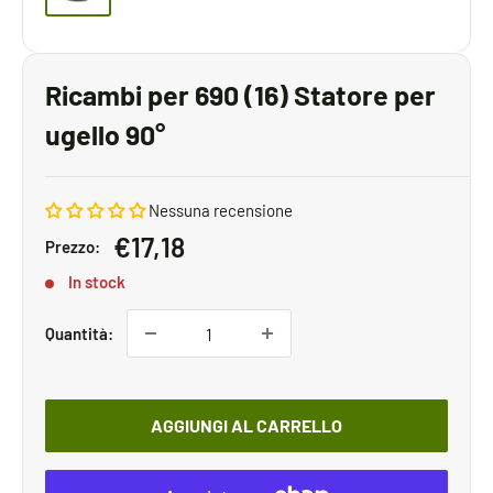
Ricambi per 690 (16) Statore per
ugello 90°
Nessuna recensione
Prezzo
€17,18
Prezzo:
scontato
In stock
Quantità:
AGGIUNGI AL CARRELLO