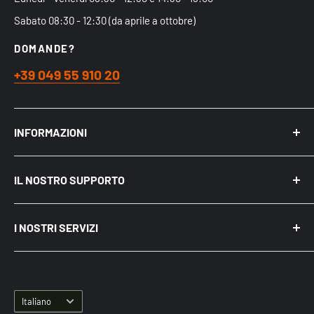
Sabato 08:30 - 12:30 (da aprile a ottobre)
DOMANDE?
+39 049 55 910 20
INFORMAZIONI
Chi siamo
IL NOSTRO SUPPORTO
Acquistare nel Negozio Fisico
Spedizioni
Mio Account
Politica sulla riservatezza
I NOSTRI SERVIZI
Recensioni
Cookie e pubblicità su Internet
Come acquistare
Punti di ritiro Merce
BLOG ed Articoli
Diritto di Recesso
Servizio Assistenza Irrigazione
Termini e Condizioni
Lingua
Corsi di formazione sull'irrigazione
Italiano