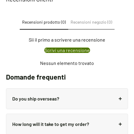
Recensioni prodotto (0)
Recensioni negozio (0)
Sii il primo a scrivere una recensione
Scrivi una recensione
Nessun elemento trovato
Domande frequenti
Do you ship overseas?
Yes, we ship all over the world. Shipping costs will
apply, and will be added at checkout. We run
How long will it take to get my order?
discounts and promotions all year, so stay tuned for