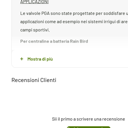
APPLICAZIONI
Le valvole PGA sono state progettate per soddisfare
applicazioni come ad esempio nei sistemi irrigui di are
campi sportivi.
Per centraline a batteria Rain Bird
CARATTERISTICHE
Mostra di più
• Conﬁgurazione sia in linea che ad angolo - • Robusta 
Dispositivo di scarico interno manuale effettuabile gir
Recensioni Clienti
il solenoide • Solenoide con pratico volantino • Chiusur
colpo di ariete e conseguenti danni al sistema • Flusso
in un unico pezzo con pistone incorporato • Solenoide 
del ﬂusso • Regolatori di pressione PRS-Dial regolabili d
accoppiabili alla valvola sul campo • Conﬁgurazione co
Sii il primo a scrivere una recensione
PGA-9V, 150-PGA -9V