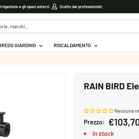
irrigazione e gli spazi esterni
Scelto dai professionisti
RREDO GIARDINO
RISCALDAMENTO
RAIN BIRD Elet
Nessuna r
Prezzo
€103,7
Prezzo:
sconta
In stock