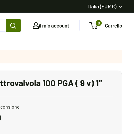
Italia (EUR €)
0
il mio account
Carrello
trovalvola 100 PGA ( 9 v) 1"
ecensione
0
to