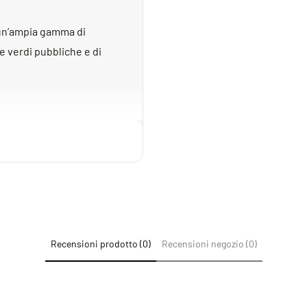
 un’ampia gamma di
e verdi pubbliche e di
costruzione in PVC •
ando di un quarto di giro
a lenta per prevenire il
 pilota ﬁltrato • Solenoide
incapsulato • Controllo
Recensioni prodotto (0)
Recensioni negozio (0)
a 1,0 a 6,9 bar
n solenoide da 9V: 100-