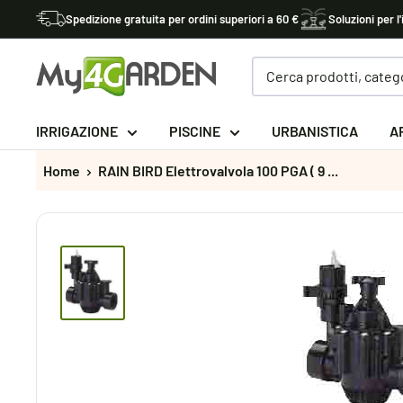
Vai
Spedizione gratuita per ordini superiori a 60 €
Soluzioni per l'
al
contenuto
My4garden
IRRIGAZIONE
PISCINE
URBANISTICA
A
Home
RAIN BIRD Elettrovalvola 100 PGA ( 9 ...