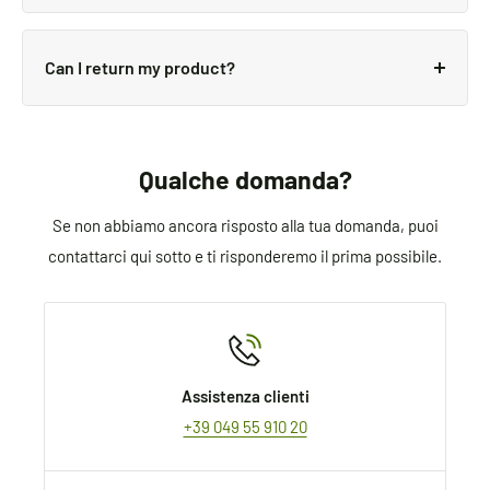
Delivery details will be provided in your confirmation
We use all major carriers, and local courier partners.
email.
You’ll be asked to select a delivery method during
Can I return my product?
checkout.
We always aim for make sure our customers love our
products, but if you do need to return an order, we’re
happy to help. Just email us directly and we’ll take
Qualche domanda?
you through the process.
Se non abbiamo ancora risposto alla tua domanda, puoi
contattarci qui sotto e ti risponderemo il prima possibile.
Assistenza clienti
+39 049 55 910 20