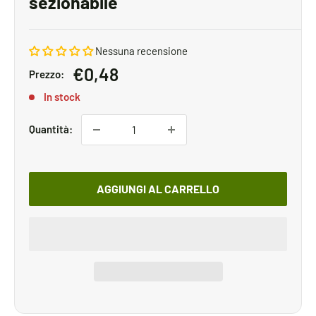
sezionabile
Nessuna recensione
Prezzo
€0,48
Prezzo:
scontato
In stock
Quantità:
AGGIUNGI AL CARRELLO