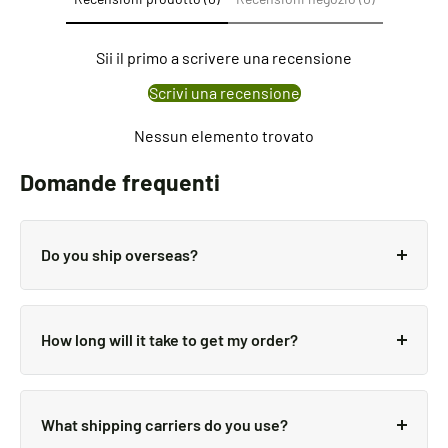
Sii il primo a scrivere una recensione
Scrivi una recensione
Nessun elemento trovato
Domande frequenti
Do you ship overseas?
Yes, we ship all over the world. Shipping costs will
apply, and will be added at checkout. We run
How long will it take to get my order?
discounts and promotions all year, so stay tuned for
exclusive deals.
It depends on where you are. Orders processed here
will take 5-7 business days to arrive. Overseas
What shipping carriers do you use?
deliveries can take anywhere from 7-16 days.