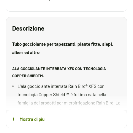
Descrizione
Tubo gocciolante per tapezzanti, piante fitte, siepi,
alberi ed altro
ALA GOCCIOLANTE INTERRATA XFS CON TECNOLOGIA
COPPER SHIEDTM.
L’ala gocciolante interrata Rain Bird® XFS con
tecnologia Copper Shield™ è l’ultima nata nella
famiglia dei prodotti per microirrigazione Rain Bird. La
tecnologia brevettata Rain Bird Copper
Mostra di più
Shield protegge il gocciolatore dall’intrusione delle
radici, consentendo di creare un sistema di irrigazione