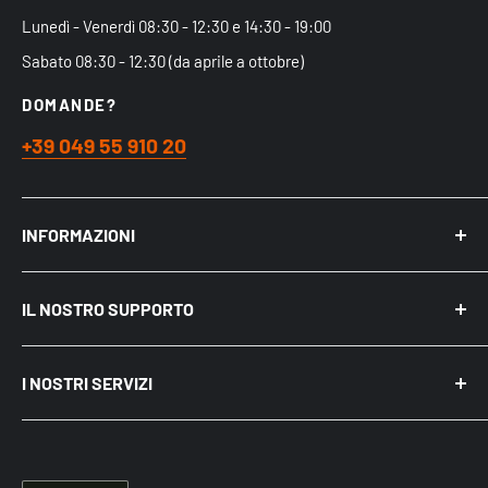
Lunedì - Venerdì 08:30 - 12:30 e 14:30 - 19:00
Sabato 08:30 - 12:30 (da aprile a ottobre)
DOMANDE?
+39 049 55 910 20
INFORMAZIONI
Chi siamo
IL NOSTRO SUPPORTO
Acquistare nel Negozio Fisico
Spedizioni
Mio Account
Politica sulla riservatezza
I NOSTRI SERVIZI
Recensioni
Cookie e pubblicità su Internet
Come acquistare
Punti di ritiro Merce
BLOG ed Articoli
Diritto di Recesso
Servizio Assistenza Irrigazione