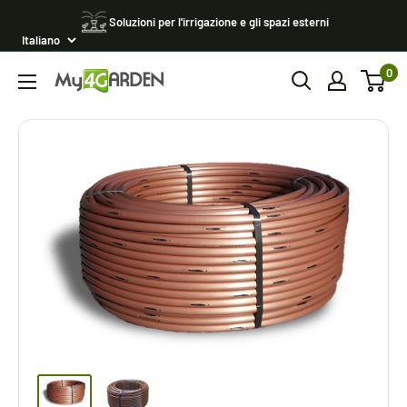
Vai
Soluzioni per l'irrigazione e gli spazi esterni
al
contenuto
0
My4garden