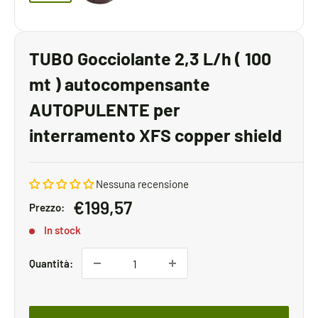
TUBO Gocciolante 2,3 L/h ( 100
mt ) autocompensante
AUTOPULENTE per
interramento XFS copper shield
Nessuna recensione
Prezzo
€199,57
Prezzo:
scontato
In stock
Quantità: