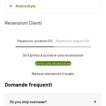
Temperatura d'esercizio da 2 C° a 60C°
Mostra di più
Nel caso di acqua con impurità si consiglia filtro a monte.
Peso totate 1.08 kg
Recensioni Clienti
Dimensioni 17x17,7 x10 cm
Contenuto della scatola 1 passacavo stagno, 2 due viti in
Recensioni prodotto (0)
Recensioni negozio (0)
acciaio inox, 4 connettori stagni e un connettore per il
filo comune
Sii il primo a scrivere una recensione
Scrivi una recensione
Nessun elemento trovato
Domande frequenti
Do you ship overseas?