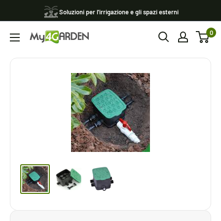
Vai
Soluzioni per l'irrigazione e gli spazi esterni
al
0
contenuto
My4garden