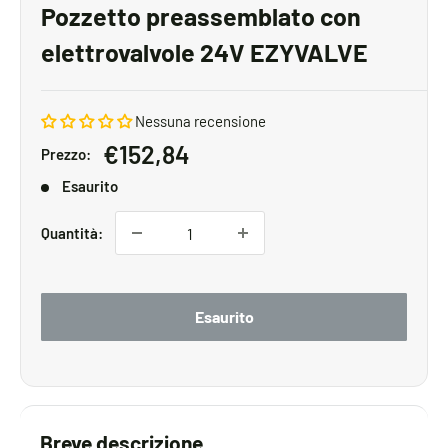
Pozzetto preassemblato con
elettrovalvole 24V EZYVALVE
Nessuna recensione
Prezzo
€152,84
Prezzo:
scontato
Esaurito
Quantità:
Esaurito
Breve descrizione