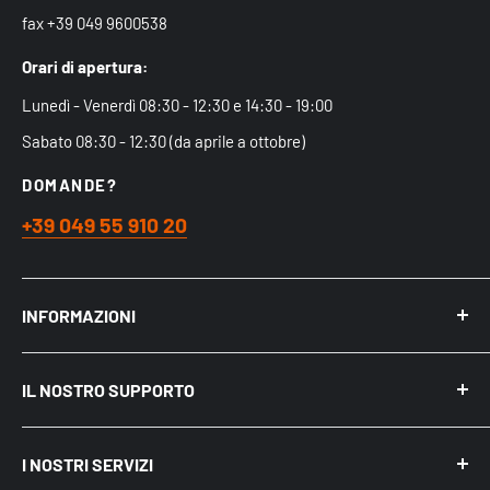
fax +39 049 9600538
Orari di apertura:
Lunedì - Venerdì 08:30 - 12:30 e 14:30 - 19:00
Sabato 08:30 - 12:30 (da aprile a ottobre)
DOMANDE?
+39 049 55 910 20
INFORMAZIONI
Chi siamo
IL NOSTRO SUPPORTO
Acquistare nel Negozio Fisico
Spedizioni
Mio Account
Politica sulla riservatezza
I NOSTRI SERVIZI
Recensioni