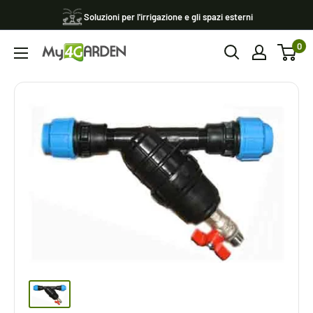
Vai
Soluzioni per l'irrigazione e gli spazi esterni
al
0
contenuto
My4garden