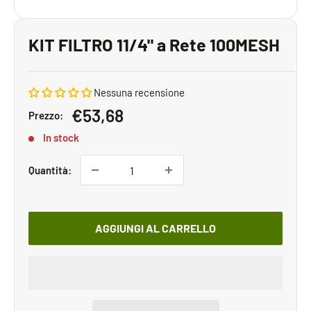
KIT FILTRO 11/4" a Rete 100MESH
Nessuna recensione
Prezzo
€53,68
Prezzo:
scontato
In stock
Quantità:
AGGIUNGI AL CARRELLO