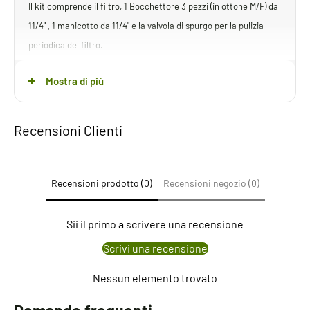
Il kit comprende il filtro, 1 Bocchettore 3 pezzi (in ottone M/F) da
11/4" , 1 manicotto da 11/4" e la valvola di spurgo per la pulizia
periodica del filtro.
CARATTERISTICHE
Mostra di più
* Cartuccia 50x150 mm di tre tipi a scelta
100 Mesh ---sabbia
Recensioni Clienti
* Corpo in polipropilene, guarnizioni in EPDM
* Struttura cartuccia in polipropilene
Recensioni prodotto (0)
Recensioni negozio (0)
* Pressione d esercizio max 10 bar
Sii il primo a scrivere una recensione
Scrivi una recensione
Nessun elemento trovato