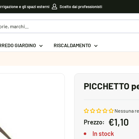
irrigazione e gli spazi esterni
Scelto dai professionisti
RREDO GIARDINO
RISCALDAMENTO
PICCHETTO pe
Nessuna r
Prezzo
€1,10
Prezzo:
sconta
In stock