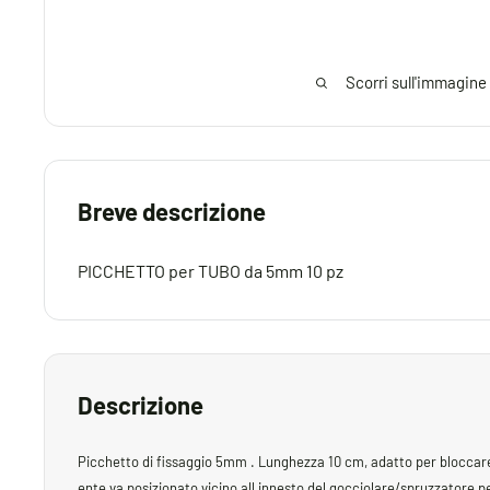
Scorri sull'immagine
Breve descrizione
PICCHETTO per TUBO da 5mm 10 pz
Descrizione
Picchetto di fissaggio 5mm . Lunghezza 10 cm, adatto per bloccare 
ente va posizionato vicino all innesto del gocciolare/spruzzatore p