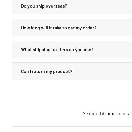
Do you ship overseas?
Yes, we ship all over the world. Shipping costs will ap
How long will it take to get my order?
It depends on where you are. Orders processed here wil
provided in your confirmation email.
What shipping carriers do you use?
We use all major carriers, and local courier partners. 
Can I return my product?
We always aim for make sure our customers love our pro
through the process.
Se non abbiamo ancora ri