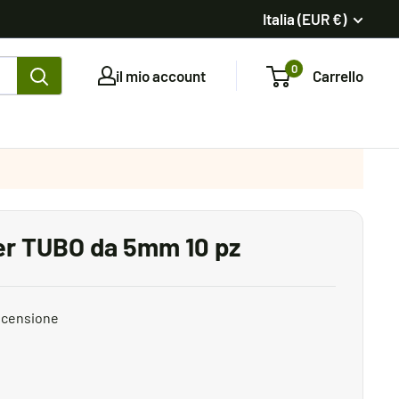
Italia (EUR €)
0
il mio account
Carrello
r TUBO da 5mm 10 pz
ecensione
to