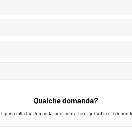
ply, and will be added at checkout. We run discounts and promotion
l take 5-7 business days to arrive. Overseas deliveries can take 
You’ll be asked to select a delivery method during checkout.
ducts, but if you do need to return an order, we’re happy to help
Qualche domanda?
sposto alla tua domanda, puoi contattarci qui sotto e ti rispond