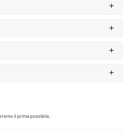
s all year, so stay tuned for exclusive deals.
anywhere from 7-16 days. Delivery details will be
. Just email us directly and we’ll take you
eremo il prima possibile.