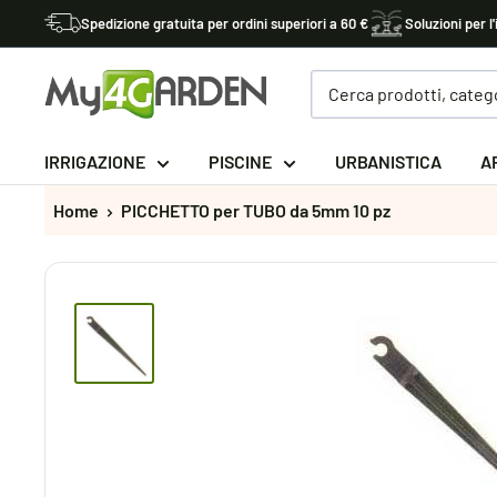
Vai
Spedizione gratuita per ordini superiori a 60 €
Soluzioni per l'
al
contenuto
My4garden
IRRIGAZIONE
PISCINE
URBANISTICA
A
Home
PICCHETTO per TUBO da 5mm 10 pz