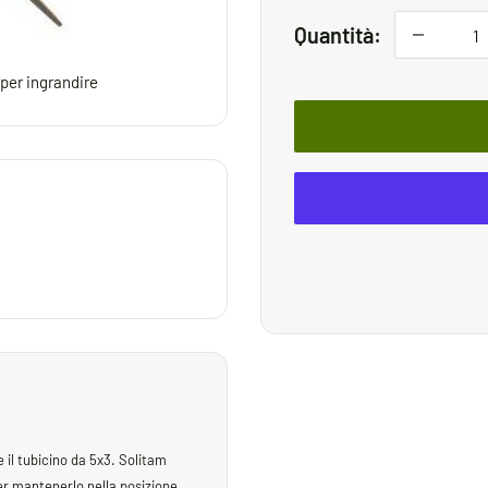
Quantità:
 per ingrandire
il tubicino da 5x3. Solitam
er mantenerlo nella posizione