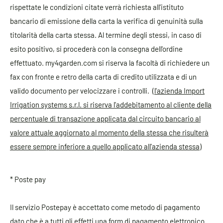
rispettate le condizioni citate verrà richiesta all'istituto
bancario di emissione della carta la verifica di genuinità sulla
titolarità della carta stessa. Al termine degli stessi, in caso di
esito positivo, si procederà con la consegna dell'ordine
effettuato. my4garden.com si riserva la facoltà di richiedere un
fax con fronte e retro della carta di credito utilizzata e di un
valido documento per velocizzare i controlli. (
l'azienda Import
Irrigation systems s.r.l. si riserva l'addebitamento al cliente della
percentuale di transazione applicata dal circuito bancario al
valore attuale aggiornato al momento della stessa che risulterà
essere sempre inferiore a quello applicato all'azienda stessa
)
* Poste pay
Il servizio Postepay è accettato come metodo di pagamento
dato che è a tutti gli effetti una form di pagamento elettronico