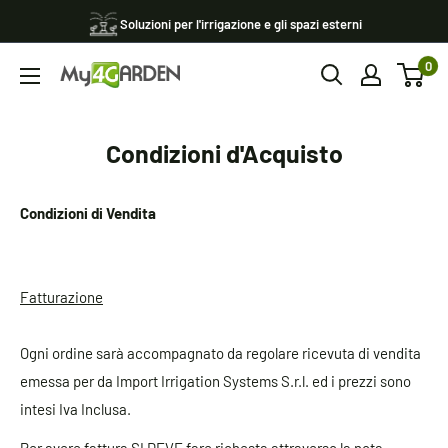
Vai
Soluzioni per l'irrigazione e gli spazi esterni
al
0
contenuto
My4garden
Condizioni d'Acquisto
Condizioni di Vendita
Fatturazione
Ogni ordine sarà accompagnato da regolare ricevuta di vendita
emessa per da Import Irrigation Systems S.r.l. ed i prezzi sono
intesi Iva Inclusa.
Per avere fattura SI DEVE fare richesta attraverso la nota