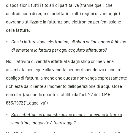
disposizioni, tutti i titolari di partita Iva (tranne quelli che
usufruiscono di regime forfettario o altri regimi di vantaggio)
dovranno utilizzare la fatturazione elettronica per l’emissione
delle fatture.
Con la fatturazione elettronica, gli shop online hanno l’obbligo
di emettere la fattura per ogni acquisto effettuato?
No. L’attività di vendita effettuata dagli shop online viene
assimilata per legge alla vendita per corrispondenza e non c’è
obbligo di fattura, a meno che questa non venga espressamente
richiesta dal cliente al momento dell’operazione di acquisto (e
non oltre), secondo quanto stabilito dall’art. 22 del D.P.R.
633/1972 (“Legge Iva”).
Se si effettua un acquisto online e non si ricevono fattura o
scontrino, l’acquisto è fuori legge?