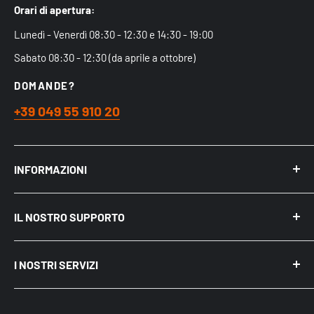
Orari di apertura:
Lunedì - Venerdì 08:30 - 12:30 e 14:30 - 19:00
Sabato 08:30 - 12:30 (da aprile a ottobre)
DOMANDE?
+39 049 55 910 20
INFORMAZIONI
Chi siamo
IL NOSTRO SUPPORTO
Acquistare nel Negozio Fisico
Spedizioni
Mio Account
Politica sulla riservatezza
I NOSTRI SERVIZI
Recensioni
Cookie e pubblicità su Internet
Come acquistare
Punti di ritiro Merce
BLOG ed Articoli
Diritto di Recesso