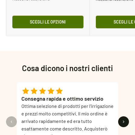
SCEGLI LE OPZIONI
SCEGLI LE 
Cosa dicono i nostri clienti
Consegna rapida e ottimo servizio
La co
diffe
Ottima selezione di prodotti per l'irrigazione
Non s
e prezzi molto competitivi. Il mio ordine è
adatta
arrivato rapidamente ed era tutto
assist
esattamente come descritto. Acquisterò