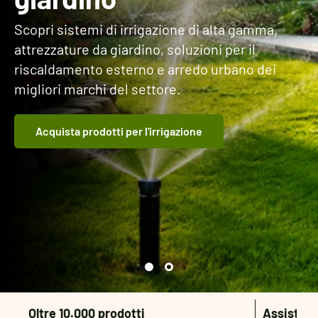
Scopri sistemi di irrigazione di alta gamma,
attrezzature da giardino, soluzioni per il
riscaldamento esterno e arredo urbano dei
migliori marchi del settore.
Acquista prodotti per l'irrigazione
Oltre 10.000 prodotti
Assistenz