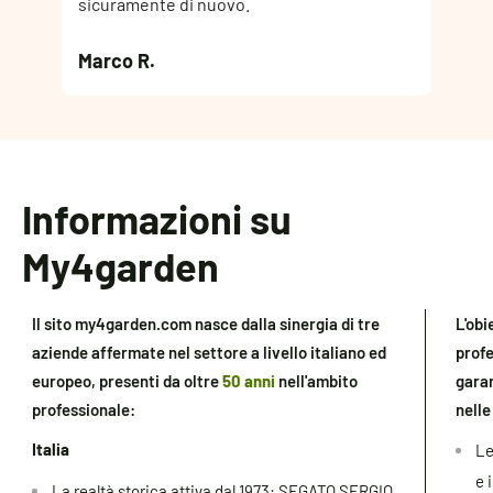
L'inst
sicuramente di nuovo.
funzi
Marco R.
John
Informazioni su
My4garden
Il sito my4garden.com nasce dalla sinergia di tre
L'obi
aziende affermate nel settore a livello italiano ed
profe
europeo, presenti da oltre
50 anni
nell'ambito
garan
professionale:
nell
Italia
Le
e 
La realtà storica attiva dal 1973: SEGATO SERGIO