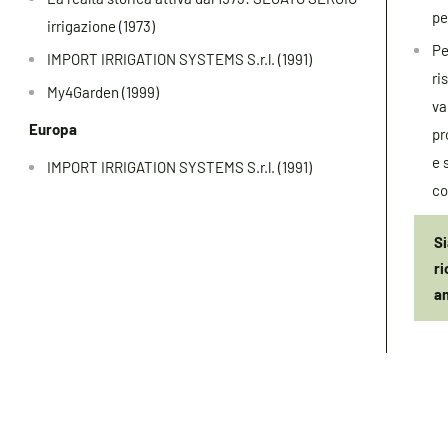
pe
irrigazione (1973)
Pe
IMPORT IRRIGATION SYSTEMS S.r.l. (1991)
ri
My4Garden (1999)
va
Europa
pr
e 
IMPORT IRRIGATION SYSTEMS S.r.l. (1991)
co
Si
ri
a