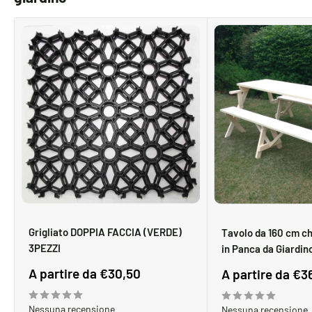
Grigliato DOPPIA FACCIA (VERDE)
Tavolo da 160 cm ch
3PEZZI
in Panca da Giardin
Prezzo
A partire da €30,50
Prezzo
A partire da €3
scontato
scontato
Nessuna recensione
Nessuna recensione