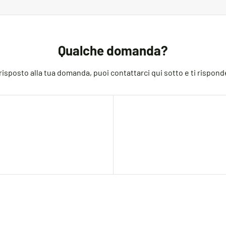
ducts, but if you do need to return an order, we’re happy to help
Qualche domanda?
sposto alla tua domanda, puoi contattarci qui sotto e ti rispond