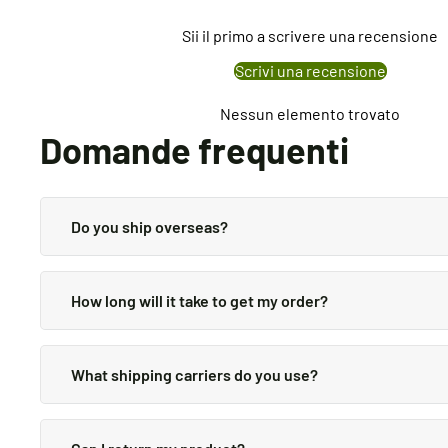
Sii il primo a scrivere una recensione
Scrivi una recensione
Nessun elemento trovato
Domande frequenti
Do you ship overseas?
Yes, we ship all over the world. Shipping costs will ap
How long will it take to get my order?
It depends on where you are. Orders processed here wil
provided in your confirmation email.
What shipping carriers do you use?
We use all major carriers, and local courier partners. 