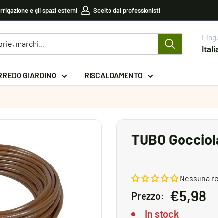
irrigazione e gli spazi esterni
Scelto dai professionisti
Ling
Ital
RREDO GIARDINO
RISCALDAMENTO
TUBO Gocciola
Nessuna r
Prezzo
€5,98
Prezzo:
sconta
In stock