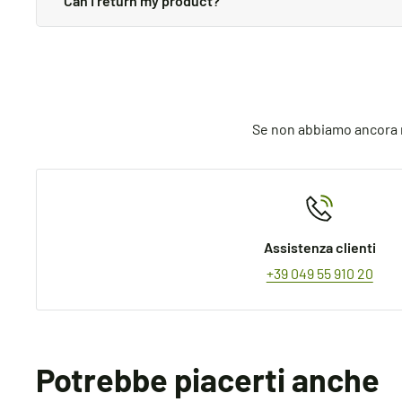
Can I return my product?
We always aim for make sure our customers love our pro
through the process.
Se non abbiamo ancora ri
Assistenza clienti
+39 049 55 910 20
Potrebbe piacerti anche