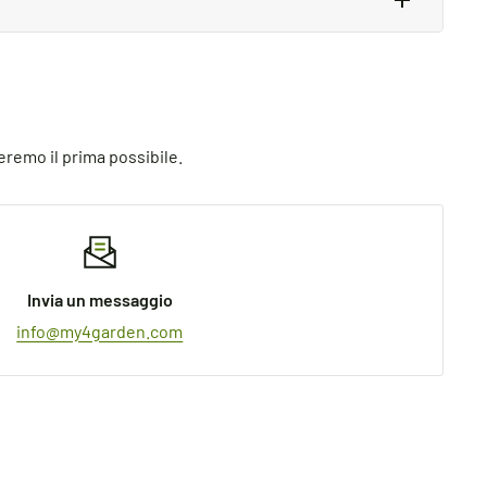
. Just email us directly and we’ll take you
eremo il prima possibile.
Invia un messaggio
info@my4garden.com