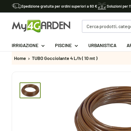
Vai
Spedizione gratuita per ordini superiori a 60 €
Soluzioni per l'
al
contenuto
My4garden
IRRIGAZIONE
PISCINE
URBANISTICA
A
Home
TUBO Gocciolante 4 L/h ( 10 mt )