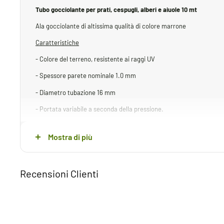
Tubo gocciolante per prati, cespugli, alberi e aiuole 10 mt
Ala gocciolante di altissima qualità di colore marrone
Caratteristiche
- Colore del terreno, resistente ai raggi UV
- Spessore parete nominale 1.0 mm
- Diametro tubazione 16 mm
- Portata variabile a seconda della pressione.
- Portata nominale a 1 bar 4 l/h
Mostra di più
- Gocciolatori ogni 33 cm
- Pressione di esercizio da 0.5 a 2,5 bar
Recensioni Clienti
- Filtrazione consigliata 120 Mesh
- Tratte di lunghezza massima 40 mt
- Tempi di fuzionamento da 30min a 1h a seconda del tipo di piante d