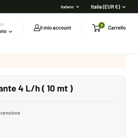
Italia (EUR €)
ua
0
il mio account
Carrello
iano
nte 4 L/h ( 10 mt )
ecensione
to