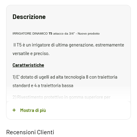
Descrizione
IRRIGATORE DINAMICO
T5
attacco da 3/4" - Nuovo prodotto
Il T5 è un irrigatore di ultima generazione, estremamente
versatile e preciso.
Caratteristiche
1) E' dotato di ugelli ad alta tecnologia 8 con traiettoria
standard e 4 a traiettoria bassa
2) Rivestimento protettivo in gomma superiore per
evitare possibili danneggiamenti da urto.
Mostra di più
3) Possibilità di regolazione dall'alto con un semplice
cacciavite
Recensioni Clienti