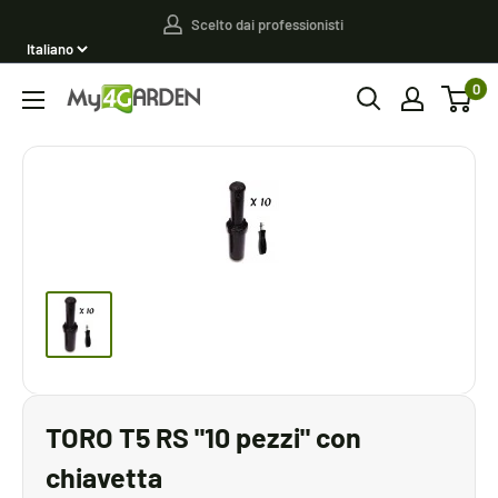
Vai
Scelto dai professionisti
al
contenuto
0
My4garden
TORO T5 RS "10 pezzi" con
chiavetta