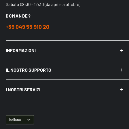
Sabato 08:30 - 12:30 (da aprile a ottobre)
DOMANDE?
+39 049 55 910 20
INFORMAZIONI
Chi siamo
IL NOSTRO SUPPORTO
Acquistare nel Negozio Fisico
Spedizioni
Mio Account
Politica sulla riservatezza
I NOSTRI SERVIZI
Recensioni
Cookie e pubblicità su Internet
Come acquistare
Punti di ritiro Merce
BLOG ed Articoli
Diritto di Recesso
Servizio Assistenza Irrigazione
Termini e Condizioni
Lingua
Corsi di formazione sull'irrigazione
Italiano
Amazon Pay come funziona