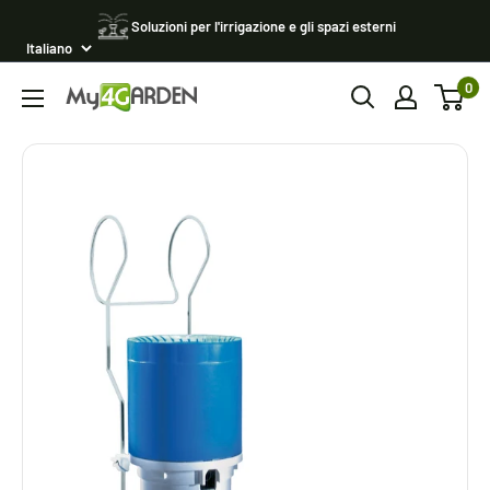
Vai
Soluzioni per l'irrigazione e gli spazi esterni
al
contenuto
0
My4garden