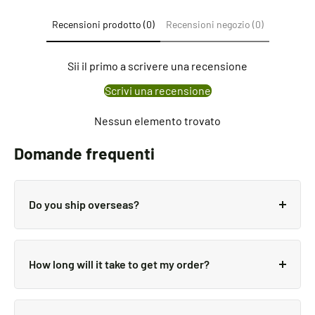
Recensioni prodotto (0)
Recensioni negozio (0)
Sii il primo a scrivere una recensione
Scrivi una recensione
Nessun elemento trovato
Domande frequenti
Do you ship overseas?
Yes, we ship all over the world. Shipping costs will
apply, and will be added at checkout. We run
How long will it take to get my order?
discounts and promotions all year, so stay tuned for
exclusive deals.
It depends on where you are. Orders processed here
will take 5-7 business days to arrive. Overseas