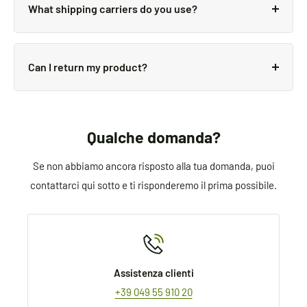
What shipping carriers do you use?
deliveries can take anywhere from 7-16 days.
Delivery details will be provided in your confirmation
We use all major carriers, and local courier partners.
email.
You’ll be asked to select a delivery method during
Can I return my product?
checkout.
We always aim for make sure our customers love our
products, but if you do need to return an order, we’re
happy to help. Just email us directly and we’ll take
Qualche domanda?
you through the process.
Se non abbiamo ancora risposto alla tua domanda, puoi
contattarci qui sotto e ti risponderemo il prima possibile.
Assistenza clienti
+39 049 55 910 20