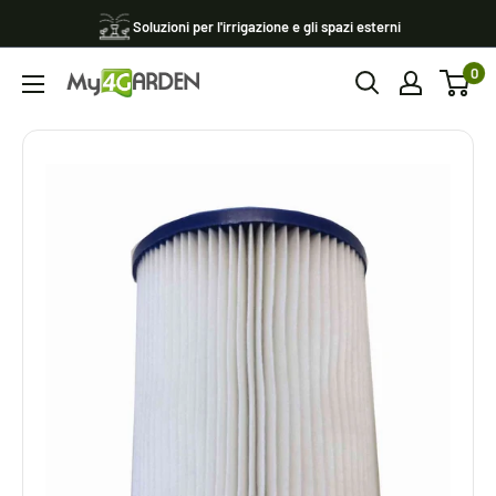
Vai
Soluzioni per l'irrigazione e gli spazi esterni
al
0
contenuto
My4garden