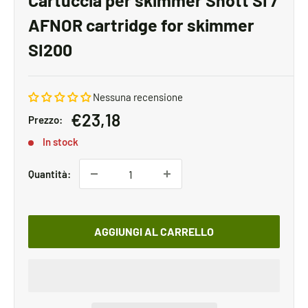
Cartuccia per skimmer Shott SI /
AFNOR cartridge for skimmer
SI200
Nessuna recensione
Prezzo
€23,18
Prezzo:
scontato
In stock
Quantità:
AGGIUNGI AL CARRELLO