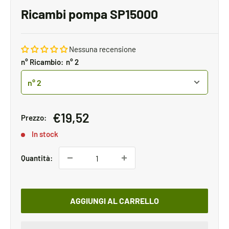
Ricambi pompa SP15000
Nessuna recensione
n° Ricambio:
n° 2
Prezzo
€19,52
Prezzo:
scontato
In stock
Quantità:
AGGIUNGI AL CARRELLO