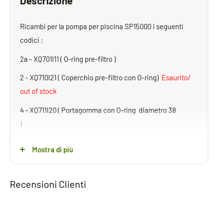
Descrizione
Ricambi per la pompa per piscina SP15000 i seguenti
codici :
2a - XQ701I11 ( O-ring pre-filtro )
2 - XQ710I21 ( Coperchio pre-filtro con O-ring)
Esaurito/
out of stock
4 - XQ711I20 ( Portagomma con O-ring diametro 38
)
5 – XQ712I21 Tappo prefiltro con o-ring
Mostra di più
6 – XQ713I31 Camera girante con prefiltro/Impeller
chamber with pre-filter
Recensioni Clienti
7 – XQ714I41 (Set girante)
Esaurito/ out of stock
8 - XQ715I20 ( Tenuta meccanica )