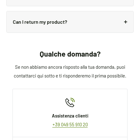
Delivery details will be provided in your confirmation
We use all major carriers, and local courier partners.
email.
You’ll be asked to select a delivery method during
Can I return my product?
checkout.
We always aim for make sure our customers love our
products, but if you do need to return an order, we’re
happy to help. Just email us directly and we’ll take
Qualche domanda?
you through the process.
Se non abbiamo ancora risposto alla tua domanda, puoi
contattarci qui sotto e ti risponderemo il prima possibile.
Assistenza clienti
+39 049 55 910 20