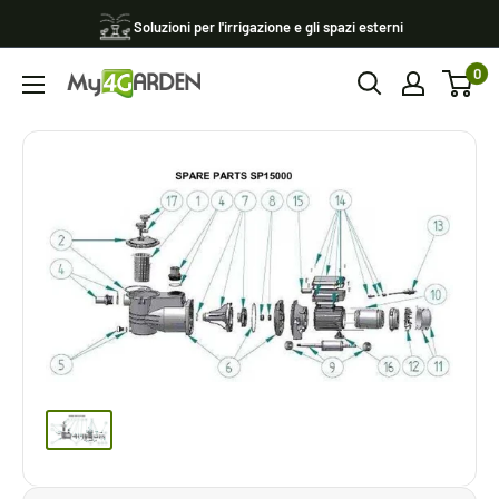
Vai
Soluzioni per l'irrigazione e gli spazi esterni
al
0
contenuto
My4garden