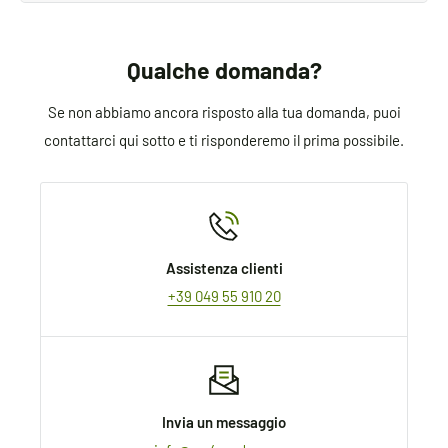
We always aim for make sure our customers love our
products, but if you do need to return an order, we’re
happy to help. Just email us directly and we’ll take
Qualche domanda?
you through the process.
Se non abbiamo ancora risposto alla tua domanda, puoi
contattarci qui sotto e ti risponderemo il prima possibile.
Assistenza clienti
+39 049 55 910 20
Invia un messaggio