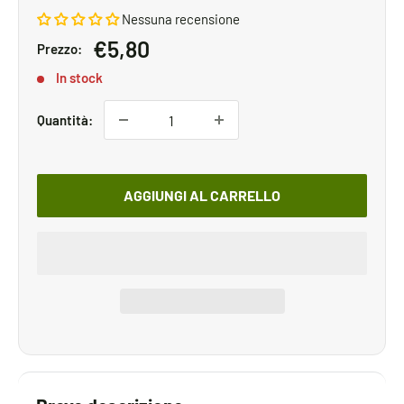
Nessuna recensione
Prezzo
€5,80
Prezzo:
scontato
In stock
Quantità:
AGGIUNGI AL CARRELLO