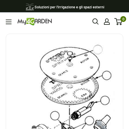
Vai
Soluzioni per l'irrigazione e gli spazi esterni
al
0
contenuto
My4garden