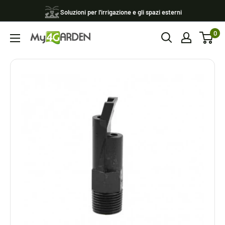
Vai
Soluzioni per l'irrigazione e gli spazi esterni
al
0
contenuto
My4garden