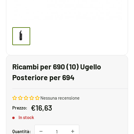
Ricambi per 690 (10) Ugello
Posteriore per 694
Nessuna recensione
Prezzo
€16,63
Prezzo:
scontato
In stock
Quantità: